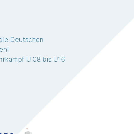
ür die Deutschen
ten!
hrkampf U 08 bis U16