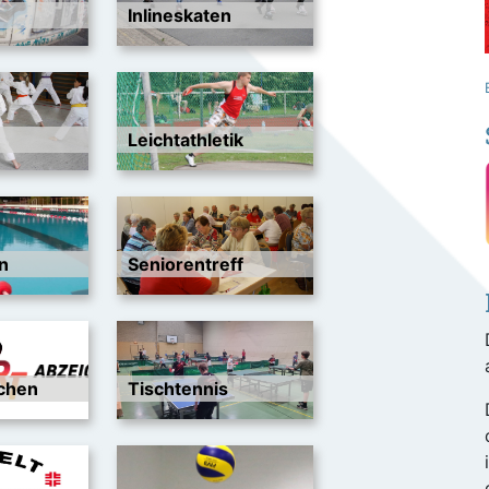
Inlineskaten
Leichtathletik
n
Seniorentreff
chen
Tischtennis