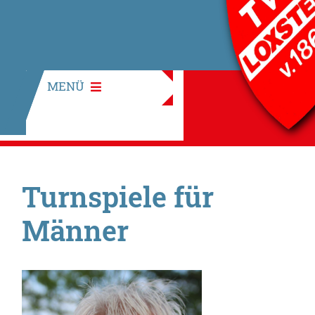
MENÜ
Turnspiele für
Männer