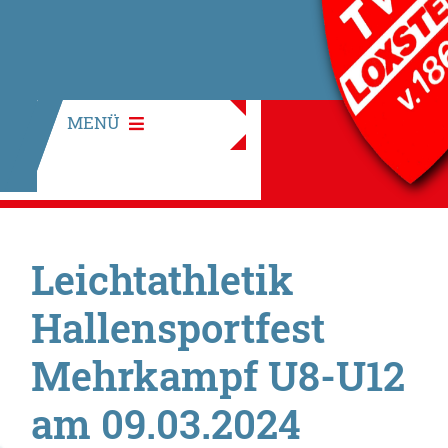
MENÜ
Leichtathletik
Hallensportfest
Mehrkampf U8-U12
am 09.03.2024