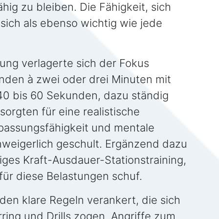
ig zu bleiben. Die Fähigkeit, sich
sich als ebenso wichtig wie jede
itung verlagerte sich der Fokus
unden à zwei oder drei Minuten mit
40 bis 60 Sekunden, dazu ständig
orgten für eine realistische
assungsfähigkeit und mentale
nweigerlich geschult. Ergänzend dazu
ßiges Kraft-Ausdauer-Stationstraining,
ür diese Belastungen schuf.
den klare Regeln verankert, die sich
ring und Drills zogen. Angriffe zum