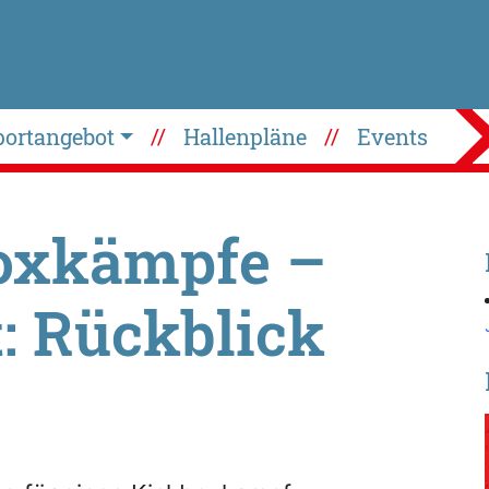
portangebot
Hallenpläne
Events
oxkämpfe –
: Rückblick