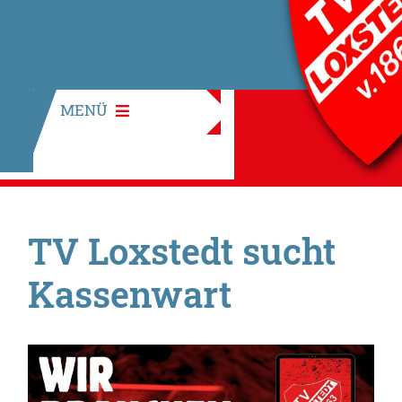
MENÜ
TV Loxstedt sucht
Kassenwart