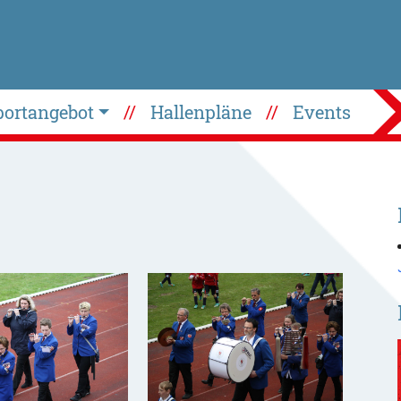
portangebot
Hallenpläne
Events